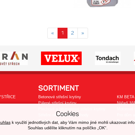
«
1
2
»
SORTIMENT
YSTŘICE
Betonové střešní krytiny
KM BETA 
Pálené střešní krytiny
Nářadí M
Plechové a bitumenové střešní krytiny
Motorové 
Cookies
Střešní okna a půdní schody
Pro dům a
Suché maltové směsi, betony
Pracovní 
uhlas
k využití jednotlivých dat, aby Vám mimo jiné mohli ukazovat info
Cihly, tvárnice
Souhlas udělíte kliknutím na políčko „OK“.