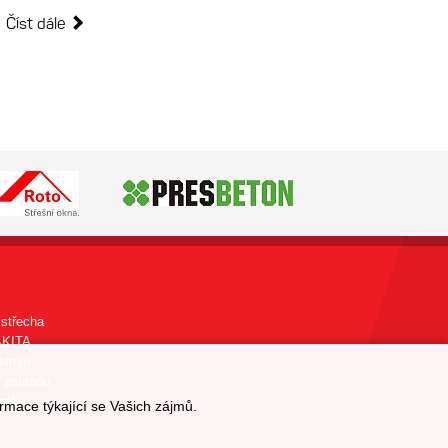
Číst dále
střecha
AKITA
stroje
 zahradu
oděvy
rmace týkající se Vašich zájmů.