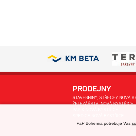
PRODEJNY
STAVEBNINY, STŘECHY NOVÁ B
ŽELEZÁŘSTVÍ NOVÁ BYSTŘICE
PAPÍK NOVÁ BYSTŘICE
SPEDICE NOVÁ BYSTŘICE
PaP Bohemia potřebuje Váš
so