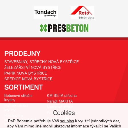
PRODEJNY
STAVEBNINY, STŘECHY NOVÁ BYSTŘICE
ŽELEZÁŘSTVÍ NOVÁ BYSTŘICE
PAPÍK NOVÁ BYSTŘICE
SPEDICE NOVÁ BYSTŘICE
SORTIMENT
Betonové střešní
KM BETA střecha
krytiny
Nářadí MAKITA
Pálené střešní
Motorové stroje
krytiny
Cookies
Pro dům a zahradu
Plechové a
Pracovní oděvy
bitumenové střešní
PaP Bohemia potřebuje Váš
souhlas
k využití jednotlivých dat,
krytiny
aby Vám mimo jiné mohli ukazovat informace týkající se Vašich