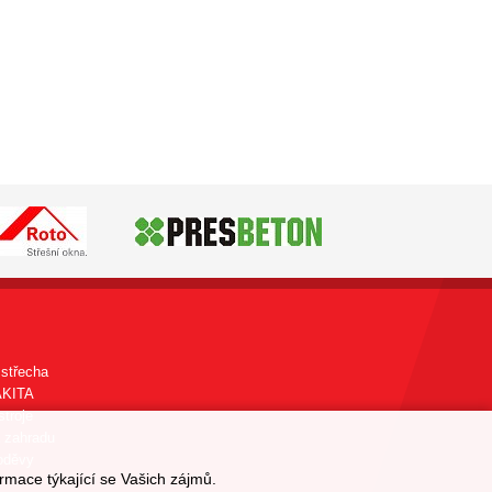
střecha
AKITA
stroje
 zahradu
oděvy
rmace týkající se Vašich zájmů.