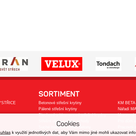
SORTIMENT
YSTŘICE
Betonové střešní krytiny
KM BETA 
Pálené střešní krytiny
Nářadí M
Plechové a bitumenové střešní krytiny
Motorové 
Střešní okna a půdní schody
Pro dům a
Cookies
Suché maltové směsi, betony
Pracovní 
uhlas
k využití jednotlivých dat, aby Vám mimo jiné mohli ukazovat info
Cihly, tvárnice