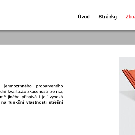
Úvod
Stránky
Zbo
jemnozrnného probarveného
dní kvalitu.Ze zkušeností lze říci,
ě jiného přispívá i její vysoká
 na funkční vlastnosti střešní