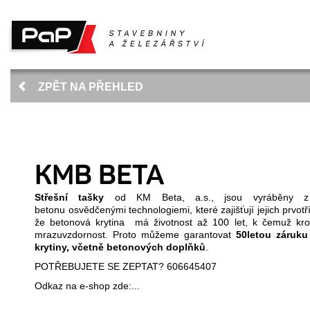
ZPĚT NA PŘEHLED
KMB BETA
Střešní tašky
od KM Beta, a.s., jsou vyráběny z 
betonu osvědčenými technologiemi, které zajišťují jejich prvotří
že betonová krytina má životnost až 100 let, k čemuž krom
mrazuvzdornost. Proto můžeme garantovat
50letou záruku
krytiny, včetně betonových doplňků
.
POTŘEBUJETE SE ZEPTAT?
606645407
Odkaz na e-shop
zde:...