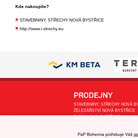
Kde nakoupíte?
STAVEBNINY, STŘECHY NOVÁ BYSTŘICE
http://www.i-strechy.eu
PRODEJNY
STAVEBNINY, STŘECHY NOVÁ B
ŽELEZÁŘSTVÍ NOVÁ BYSTŘICE
PAPÍK NOVÁ BYSTŘICE
SPEDICE NOVÁ BYSTŘICE
PaP Bohemia potřebuje Váš
so