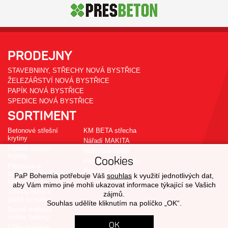
PRODEJNY
STAVEBNINY, STŘECHY NOVÁ BYSTŘICE
ŽELEZÁŘSTVÍ NOVÁ BYSTŘICE
PAPÍK NOVÁ BYSTŘICE
SPEDICE NOVÁ BYSTŘICE
SORTIMENT
Betonové střešní
KM BETA střecha
krytiny
Nářadí MAKITA
Pálené střešní
Motorové stroje
krytiny
Cookies
Pro dům a zahradu
Plechové a
Pracovní oděvy
bitumenové střešní
PaP Bohemia potřebuje Váš
souhlas
k využití jednotlivých dat,
krytiny
aby Vám mimo jiné mohli ukazovat informace týkající se Vašich
Střešní okna a
zájmů.
půdní schody
Souhlas udělíte kliknutím na políčko „OK“.
Suché maltové
směsi, betony
OK
Cihly, tvárnice