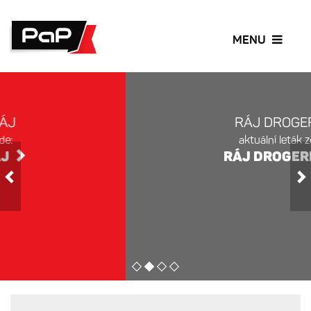
TOGGLE
MENU
NAVIGA
RÁJ DROGERIE
aktuální leták zde:
Previous
N
RÁJ DROGERIE