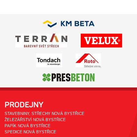
PRODEJNY
STAVEBNINY, STŘECHY NOVÁ BYSTŘICE
ŽELEZÁŘSTVÍ NOVÁ BYSTŘICE
PAPÍK NOVÁ BYSTŘICE
SPEDICE NOVÁ BYSTŘICE